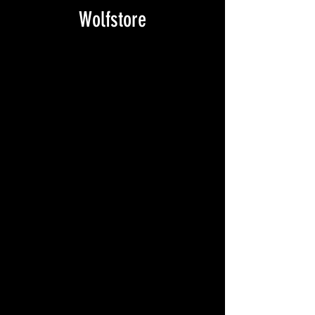
Wolfstore
Wolfstore
PA._NP_RPPC